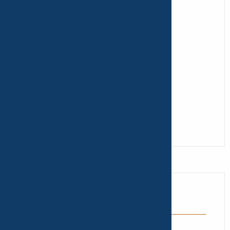
Caspero Greece
chickenroad
Pablic
Post
Public
Uncategorized
META