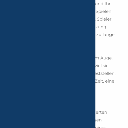
1. Setzen Sie sich ein Limit für Ihre Spielzeit und Ihr
Budget. Es ist wichtig, dass Spieler vor dem Spielen
ein Budget festlegen und sich daran halten. Spieler
sollten auch eine maximale Spielzeit pro Sitzung
festlegen, um sicherzustellen, dass sie nicht zu lange
spielen und sich ermüden.
2. Behalten Sie Ihre Gewinne und Verluste im Auge.
Spieler sollten regelmäßig überprüfen, wie viel sie
gewonnen oder verloren haben. Wenn sie feststellen,
dass sie mehr verlieren als gewinnen, ist es Zeit, eine
Pause einzulegen und ihr Spielverhalten zu
überdenken.
3. Spielen Sie nur bei lizenzierten und regulierten
Online-Casinos. Spieler sollten nur bei seriösen
Online-Casinos spielen, die eine Lizenz von einer