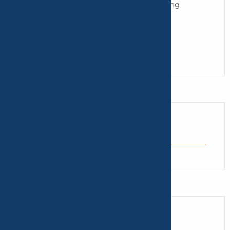
Simplifying complex concepts in trading
strategies
Experience Live Casino with Caspero's
Reliability
RECENT COMMENTS
ARCHIVES