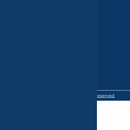
Download Catalogue
Our Network
Quick Links
Products
Contact Us
Brand
© 2026 Yashraj Creations. All Rights Reserved.