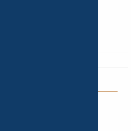
November 2025
October 2025
May 2023
CATEGORIES
1
Caspero Greece
chickenroad