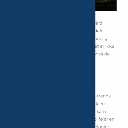
Den sociale dimension ved spil bidrager også til
oplevelsen. Venner og familie samles for at dele
glæden ved at spille, hvilket gør det til en åndelig
rejse fyldt med latter og intens spenning. Det er ikke
kun forudsætningen for gevinsterne, men også de
minder, der skabes, der gør disse oplevelser
uforglemmelige.
De Nyeste Spiltrends
Spilverdenen er konstant i udvikling, og nye trends
dukker op med jævne mellemrum. Spiludviklere
eksperimenterer med innovative koncepter som
virtual reality og augmented reality, hvilket tilføjer en
ny dimension til oplevelsen. Med disse teknologier