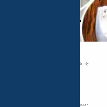
Verden af
Spiloplevelser
Rullende Terninger og Glitrende Gevinster En Ny
Verden af Spiloplevelser
Spillets Magi og Underholdning
I den moderne verden af underholdning er
spiloplevelser blevet en central del af mange
menneskers liv. Rullende terninger symboliserer