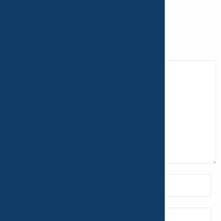
Leave a Reply
*
Comment